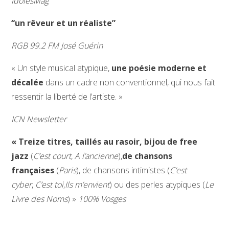
IdolesMag
“un rêveur et un réaliste”
RGB 99.2 FM José Guérin
« Un style musical atypique,
une poésie moderne et
décalée
dans un cadre non conventionnel, qui nous fait
ressentir la liberté de l’artiste. »
ICN Newsletter
« Treize titres, taillés au rasoir, bijou de free
jazz
(
C’est court
,
A l’ancienne
),
de chansons
françaises
(
Paris
), de chansons intimistes (
C’est
cyber
,
C’est toi
,
Ils m’envient
) ou des perles atypiques (
Le
Livre des Noms
) »
100% Vosges