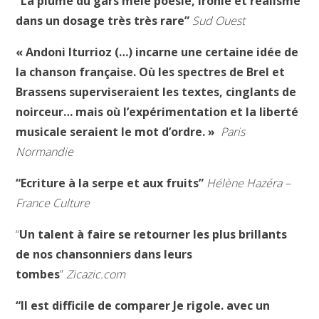
“La plume du gars mêle poésie, ironie et réalisme
dans un dosage très très rare”
Sud Ouest
« Andoni Iturrioz (…) incarne une certaine idée de
la chanson française. Où les spectres de Brel et
Brassens superviseraient les textes, cinglants de
noirceur… mais où l’expérimentation et la liberté
musicale seraient le mot d’ordre. »
Paris
Normandie
“Ecriture à la serpe et aux fruits”
Hélène Hazéra –
France Culture
“
Un talent à faire se retourner les plus brillants
de nos chansonniers dans leurs
tombes
”
Zicazic.com
“Il est difficile de comparer Je rigole. avec un