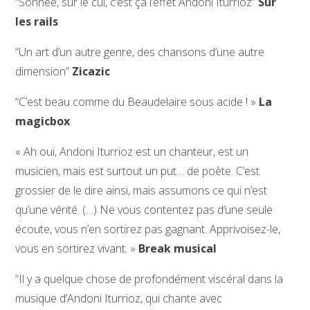
“Sonnée, sur le cul, c’est ça l’effet Andoni Iturrioz”
Sur
les rails
“Un art d’un autre genre, des chansons d’une autre
dimension”
Zicazic
“C’est beau comme du Beaudelaire sous acide ! »
La
magicbox
« Ah oui, Andoni Iturrioz est un chanteur, est un
musicien, mais est surtout un put… de poète. C’est
grossier de le dire ainsi, mais assumons ce qui n’est
qu’une vérité. (…) Ne vous contentez pas d’une seule
écoute, vous n’en sortirez pas gagnant. Apprivoisez-le,
vous en sortirez vivant. »
Break musical
“Il y a quelque chose de profondément viscéral dans la
musique d’Andoni Iturrioz, qui chante avec